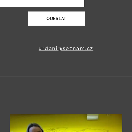
ODESLAT
urdani@seznam.cz